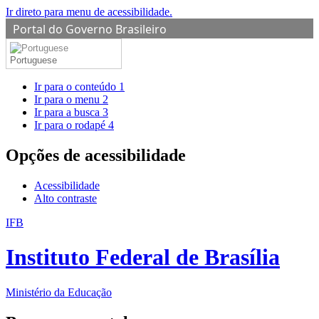
Ir direto para menu de acessibilidade.
Portal do Governo Brasileiro
Portuguese
Ir para o conteúdo
1
Ir para o menu
2
Ir para a busca
3
Ir para o rodapé
4
Opções de acessibilidade
Acessibilidade
Alto contraste
IFB
Instituto Federal de Brasília
Ministério da Educação