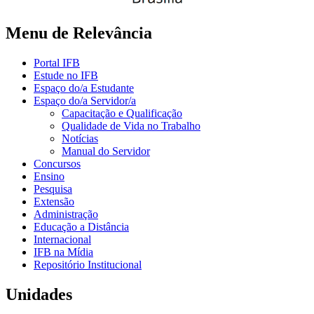
Menu de Relevância
Portal IFB
Estude no IFB
Espaço do/a Estudante
Espaço do/a Servidor/a
Capacitação e Qualificação
Qualidade de Vida no Trabalho
Notícias
Manual do Servidor
Concursos
Ensino
Pesquisa
Extensão
Administração
Educação a Distância
Internacional
IFB na Mídia
Repositório Institucional
Unidades