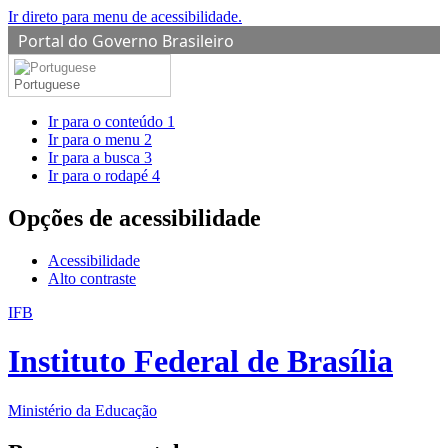
Ir direto para menu de acessibilidade.
Portal do Governo Brasileiro
Portuguese
Ir para o conteúdo
1
Ir para o menu
2
Ir para a busca
3
Ir para o rodapé
4
Opções de acessibilidade
Acessibilidade
Alto contraste
IFB
Instituto Federal de Brasília
Ministério da Educação