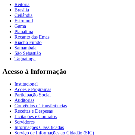
Reitoria
Brasília
Ceilândia
Estrutural
Gama
Planaltina
Recanto das Emas
Riacho Fundo
Samambaia
São Sebastião
Taguatinga
Acesso à Informação
Institucional
Ações e Programas
Participação Social
Auditorias
Convênios e Transferências
Receitas e Despesas
Licitações e Contratos
Servidores
Informações Classificadas
Serviço de Informações ao Cidadão (SIC)