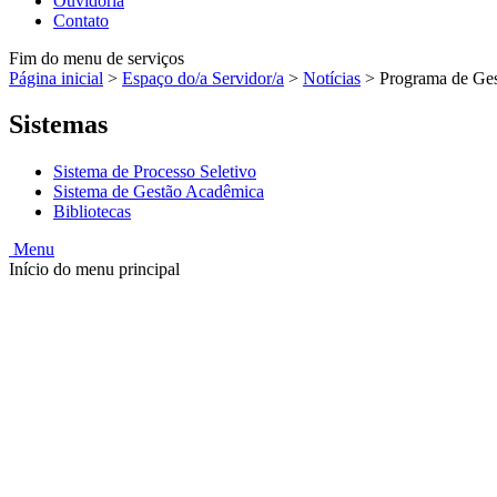
Ouvidoria
Contato
Fim do menu de serviços
Página inicial
>
Espaço do/a Servidor/a
>
Notícias
>
Programa de Ges
Sistemas
Sistema de Processo Seletivo
Sistema de Gestão Acadêmica
Bibliotecas
Menu
Início do menu principal