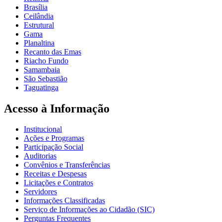
Brasília
Ceilândia
Estrutural
Gama
Planaltina
Recanto das Emas
Riacho Fundo
Samambaia
São Sebastião
Taguatinga
Acesso à Informação
Institucional
Ações e Programas
Participação Social
Auditorias
Convênios e Transferências
Receitas e Despesas
Licitações e Contratos
Servidores
Informações Classificadas
Serviço de Informações ao Cidadão (SIC)
Perguntas Frequentes