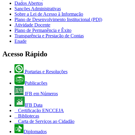
Dados Abertos
Sanções Administrativas
Sobre a Lei de Acesso à Informação
Plano de Desenvolvimento Institucional (PDI)
Atividade Docente
Plano de Permanência e Êxito
Transparência e Prestação de Contas
Enade
Acesso Rápido
Portarias e Resoluções
Publicações
IFB em Números
IFB Data
Certificação ENCCEJA
Bibliotecas
Carta de Serviços ao Cidadão
Diplomados