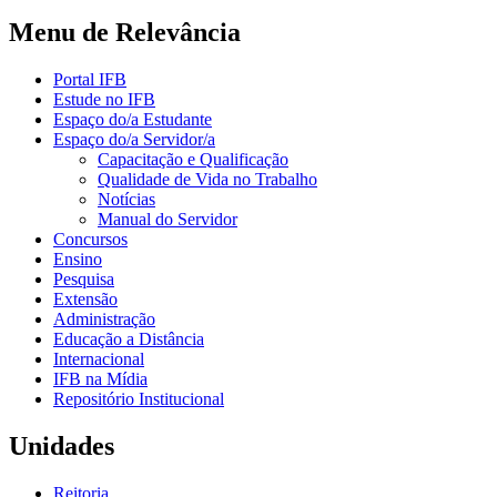
Menu de Relevância
Portal IFB
Estude no IFB
Espaço do/a Estudante
Espaço do/a Servidor/a
Capacitação e Qualificação
Qualidade de Vida no Trabalho
Notícias
Manual do Servidor
Concursos
Ensino
Pesquisa
Extensão
Administração
Educação a Distância
Internacional
IFB na Mídia
Repositório Institucional
Unidades
Reitoria