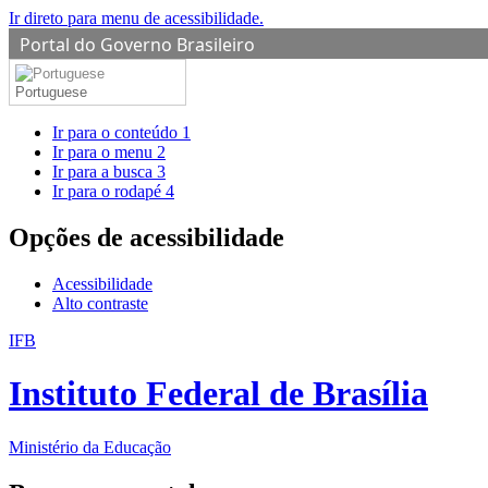
Ir direto para menu de acessibilidade.
Portal do Governo Brasileiro
Portuguese
Ir para o conteúdo
1
Ir para o menu
2
Ir para a busca
3
Ir para o rodapé
4
Opções de acessibilidade
Acessibilidade
Alto contraste
IFB
Instituto Federal de Brasília
Ministério da Educação