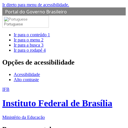
Ir direto para menu de acessibilidade.
Portal do Governo Brasileiro
Portuguese
Ir para o conteúdo
1
Ir para o menu
2
Ir para a busca
3
Ir para o rodapé
4
Opções de acessibilidade
Acessibilidade
Alto contraste
IFB
Instituto Federal de Brasília
Ministério da Educação