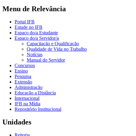
Menu de Relevância
Portal IFB
Estude no IFB
Espaço do/a Estudante
Espaço do/a Servidor/a
Capacitação e Qualificação
Qualidade de Vida no Trabalho
Notícias
Manual do Servidor
Concursos
Ensino
Pesquisa
Extensão
Administração
Educação a Distância
Internacional
IFB na Mídia
Repositório Institucional
Unidades
Reitoria