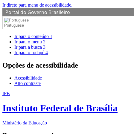
Ir direto para menu de acessibilidade.
Portal do Governo Brasileiro
Portuguese
Ir para o conteúdo
1
Ir para o menu
2
Ir para a busca
3
Ir para o rodapé
4
Opções de acessibilidade
Acessibilidade
Alto contraste
IFB
Instituto Federal de Brasília
Ministério da Educação