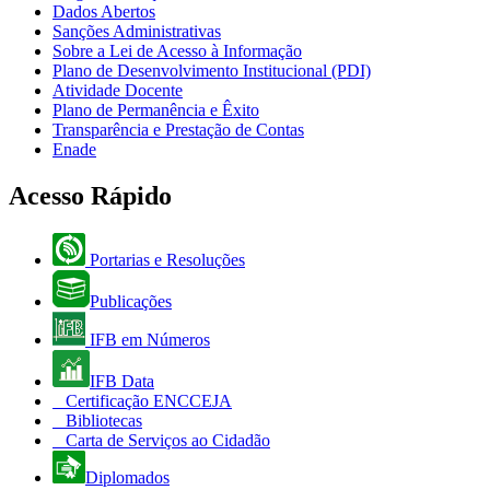
Dados Abertos
Sanções Administrativas
Sobre a Lei de Acesso à Informação
Plano de Desenvolvimento Institucional (PDI)
Atividade Docente
Plano de Permanência e Êxito
Transparência e Prestação de Contas
Enade
Acesso Rápido
Portarias e Resoluções
Publicações
IFB em Números
IFB Data
Certificação ENCCEJA
Bibliotecas
Carta de Serviços ao Cidadão
Diplomados