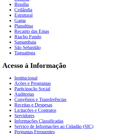
Brasília
Ceilândia
Estrutural
Gama
Planaltina
Recanto das Emas
Riacho Fundo
Samambaia
São Sebastião
Taguatinga
Acesso à Informação
Institucional
Ações e Programas
Participação Social
Auditorias
Convênios e Transferências
Receitas e Despesas
Licitações e Contratos
Servidores
Informações Classificadas
Serviço de Informações ao Cidadão (SIC)
Perguntas Frequentes