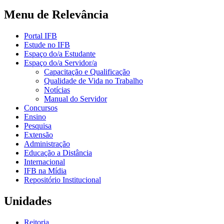
Menu de Relevância
Portal IFB
Estude no IFB
Espaço do/a Estudante
Espaço do/a Servidor/a
Capacitação e Qualificação
Qualidade de Vida no Trabalho
Notícias
Manual do Servidor
Concursos
Ensino
Pesquisa
Extensão
Administração
Educação a Distância
Internacional
IFB na Mídia
Repositório Institucional
Unidades
Reitoria