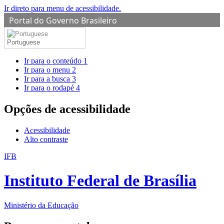
Ir direto para menu de acessibilidade.
Portal do Governo Brasileiro
Portuguese
Ir para o conteúdo
1
Ir para o menu
2
Ir para a busca
3
Ir para o rodapé
4
Opções de acessibilidade
Acessibilidade
Alto contraste
IFB
Instituto Federal de Brasília
Ministério da Educação