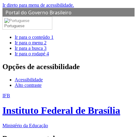
Ir direto para menu de acessibilidade.
Portal do Governo Brasileiro
Portuguese
Ir para o conteúdo
1
Ir para o menu
2
Ir para a busca
3
Ir para o rodapé
4
Opções de acessibilidade
Acessibilidade
Alto contraste
IFB
Instituto Federal de Brasília
Ministério da Educação