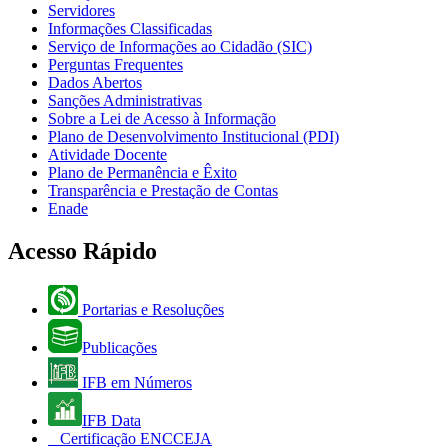
Servidores
Informações Classificadas
Serviço de Informações ao Cidadão (SIC)
Perguntas Frequentes
Dados Abertos
Sanções Administrativas
Sobre a Lei de Acesso à Informação
Plano de Desenvolvimento Institucional (PDI)
Atividade Docente
Plano de Permanência e Êxito
Transparência e Prestação de Contas
Enade
Acesso Rápido
Portarias e Resoluções
Publicações
IFB em Números
IFB Data
Certificação ENCCEJA