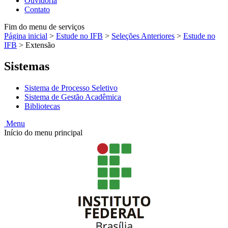
Ouvidoria
Contato
Fim do menu de serviços
Página inicial
>
Estude no IFB
>
Seleções Anteriores
>
Estude no
IFB
>
Extensão
Sistemas
Sistema de Processo Seletivo
Sistema de Gestão Acadêmica
Bibliotecas
Menu
Início do menu principal