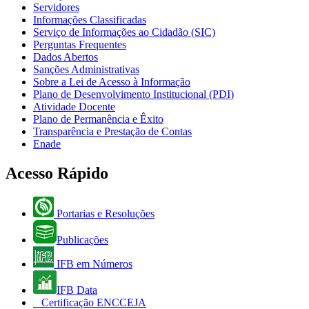
Servidores
Informações Classificadas
Serviço de Informações ao Cidadão (SIC)
Perguntas Frequentes
Dados Abertos
Sanções Administrativas
Sobre a Lei de Acesso à Informação
Plano de Desenvolvimento Institucional (PDI)
Atividade Docente
Plano de Permanência e Êxito
Transparência e Prestação de Contas
Enade
Acesso Rápido
Portarias e Resoluções
Publicações
IFB em Números
IFB Data
Certificação ENCCEJA