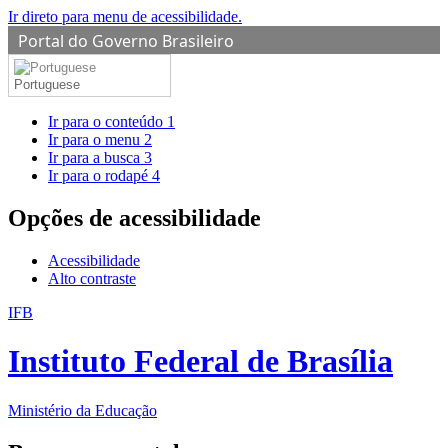
Ir direto para menu de acessibilidade.
Portal do Governo Brasileiro
Portuguese
Ir para o conteúdo
1
Ir para o menu
2
Ir para a busca
3
Ir para o rodapé
4
Opções de acessibilidade
Acessibilidade
Alto contraste
IFB
Instituto Federal de Brasília
Ministério da Educação