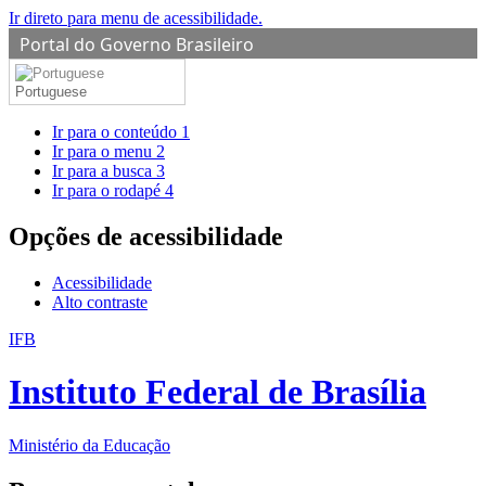
Ir direto para menu de acessibilidade.
Portal do Governo Brasileiro
Portuguese
Ir para o conteúdo
1
Ir para o menu
2
Ir para a busca
3
Ir para o rodapé
4
Opções de acessibilidade
Acessibilidade
Alto contraste
IFB
Instituto Federal de Brasília
Ministério da Educação