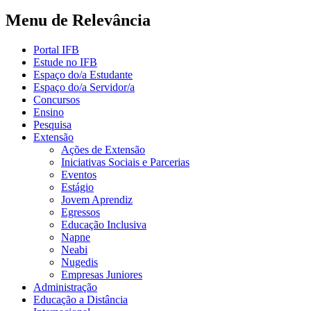
Menu de Relevância
Portal IFB
Estude no IFB
Espaço do/a Estudante
Espaço do/a Servidor/a
Concursos
Ensino
Pesquisa
Extensão
Ações de Extensão
Iniciativas Sociais e Parcerias
Eventos
Estágio
Jovem Aprendiz
Egressos
Educação Inclusiva
Napne
Neabi
Nugedis
Empresas Juniores
Administração
Educação a Distância