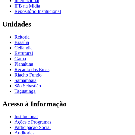
Internacional
IFB na Mídia
Repositório Institucional
Unidades
Reitoria
Brasília
Ceilândia
Estrutural
Gama
Planaltina
Recanto das Emas
Riacho Fundo
Samambaia
São Sebastião
Taguatinga
Acesso à Informação
Institucional
Ações e Programas
Participação Social
Auditorias