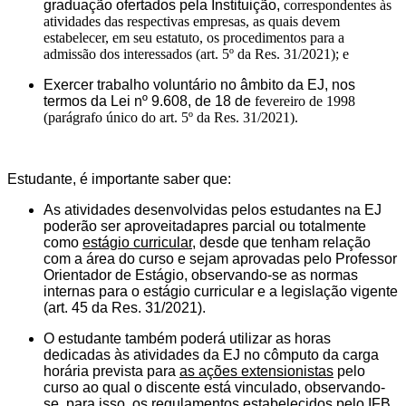
graduação ofertados pela Instituição,
correspondentes às
atividades das respectivas
empresas
, as quais devem
estabelecer,
em seu estatuto, os procedimentos para a
admissão dos interessados (art. 5
º
da Res. 31/2021);
e
E
xercer trabalho voluntário no âmbito da EJ, nos
termos da Lei n
º
9.608, de 18 de
fevereiro de 1998
(parágrafo único do art. 5
º
da Res. 31/2021).
Estudante, é importante saber que:
As atividades desenvolvidas pelos estudantes na EJ
poderão ser aproveitada
pre
s parcial ou totalmente
como
estágio curricular,
desde que tenham relação
com a área do curso e sejam aprovadas pelo Professor
Orientador de Estágio, observando-se as normas
internas para o estágio
curricular e a legislação vigente
(art. 45 da Res. 31/2021).
O estudante também poderá utilizar as horas
dedicadas às atividades da EJ no cômputo da
carga
horária prevista para
as ações extensionistas
pelo
curso ao qual o discente está vinculado, observando-
se, para isso, os regulamentos estabelecidos pelo IFB