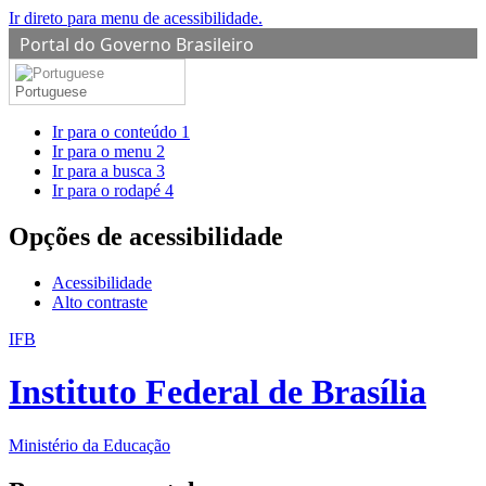
Ir direto para menu de acessibilidade.
Portal do Governo Brasileiro
Portuguese
Ir para o conteúdo
1
Ir para o menu
2
Ir para a busca
3
Ir para o rodapé
4
Opções de acessibilidade
Acessibilidade
Alto contraste
IFB
Instituto Federal de Brasília
Ministério da Educação