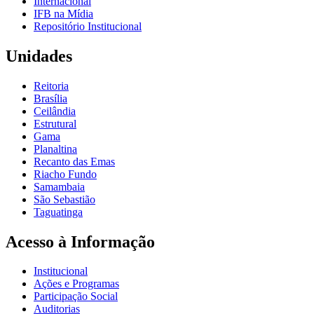
Internacional
IFB na Mídia
Repositório Institucional
Unidades
Reitoria
Brasília
Ceilândia
Estrutural
Gama
Planaltina
Recanto das Emas
Riacho Fundo
Samambaia
São Sebastião
Taguatinga
Acesso à Informação
Institucional
Ações e Programas
Participação Social
Auditorias