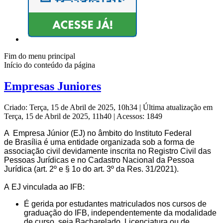
Fim do menu principal
Início do conteúdo da página
Empresas Juniores
Criado: Terça, 15 de Abril de 2025, 10h34
|
Última atualização em
Terça, 15 de Abril de 2025, 11h40
|
Acessos: 1849
A Empresa Júnior (EJ) no âmbito do I
nstituto
F
ederal
de
B
rasília
é uma entidade organizada sob a forma de
associação civil devidamente inscrita no Registro Civil das
Pessoas Jurídicas e no Cadastro Nacional da Pessoa
Jurídica (art. 2º e § 1o do art. 3º da Res. 31/2021).
A
EJ
vinculada ao IFB
:
É
gerida por estudantes matriculados nos cursos de
graduação do IFB, independentemente da modalidade
de curso, seja Bacharelado, Licenciatura ou de