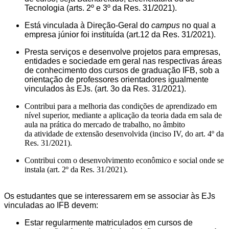
Tecnologia (arts. 2º e 3º da Res. 31/2021)
.
Est
á
vinculada à Direção-Geral do
campus
no qual a
empresa júnior foi instituída (art.12 da Res. 31/2021).
Presta serviços e desenvolve projetos para
empresas
,
entidades e sociedade em geral nas respectivas áreas
de conhecimento dos cursos de graduação IFB, sob a
orientação de professores orientadores igualmente
vinculados às EJs. (art. 3o da Res. 31/2021).
Contribui para a melhor
ia
d
as condições de aprendizado em
nível superior, mediante a aplicação da teoria dada em sala de
aula na prática do mercado de trabalho
,
no âmbito
d
a
atividade de extensão
desenvolvida
(
inciso IV, do
art.
4º
da
Res. 31/2021)
.
Contribui com o desenvolvimento econômico e social onde se
instala (art. 2º da Res. 31/2021).
Os estudantes que se interessarem em se associar às EJs
vinculadas ao IFB devem:
Estar regularmente matriculados em cursos de