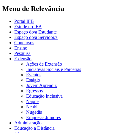
Menu de Relevância
Portal IFB
Estude no IFB
Espaço do/a Estudante
Espaço do/a Servidor/a
Concursos
Ensino
Pesquisa
Extensão
Ações de Extensão
Iniciativas Sociais e Parcerias
Eventos
Estágio
Jovem Aprendiz
Egressos
Educação Inclusiva
Napne
Neabi
Nugedis
Empresas Juniores
Administração
Educação a Distância