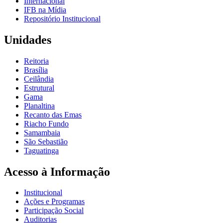
Internacional
IFB na Mídia
Repositório Institucional
Unidades
Reitoria
Brasília
Ceilândia
Estrutural
Gama
Planaltina
Recanto das Emas
Riacho Fundo
Samambaia
São Sebastião
Taguatinga
Acesso à Informação
Institucional
Ações e Programas
Participação Social
Auditorias