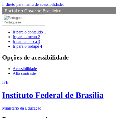
Ir direto para menu de acessibilidade.
Portal do Governo Brasileiro
Portuguese
Ir para o conteúdo
1
Ir para o menu
2
Ir para a busca
3
Ir para o rodapé
4
Opções de acessibilidade
Acessibilidade
Alto contraste
IFB
Instituto Federal de Brasília
Ministério da Educação