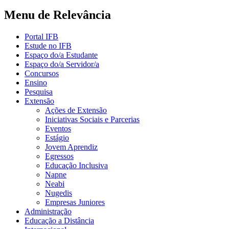
Menu de Relevância
Portal IFB
Estude no IFB
Espaço do/a Estudante
Espaço do/a Servidor/a
Concursos
Ensino
Pesquisa
Extensão
Ações de Extensão
Iniciativas Sociais e Parcerias
Eventos
Estágio
Jovem Aprendiz
Egressos
Educação Inclusiva
Napne
Neabi
Nugedis
Empresas Juniores
Administração
Educação a Distância