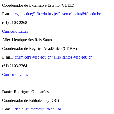
Coordenador de Extensão e Estágio (CDEE)
E-mail:
cgam.cdee@ifb.edu.br
/
jefferson.oliveira@ifb.edu.br
.
(61) 2103-2268
Currículo Lattes
Allex Henrique dos Reis Santos
Coordenador de Registro Acadêmico (CDRA)
E-mail:
cgam.cdra@ifb.edu.br
/
allex.santos@ifb.edu.br
(61) 2103-2264
Currículo Lattes
Daniel Rodrigues Guimarães
Coordenador de Biblioteca (CDBI)
E-mail:
daniel.guimaraes@ifb.edu.br