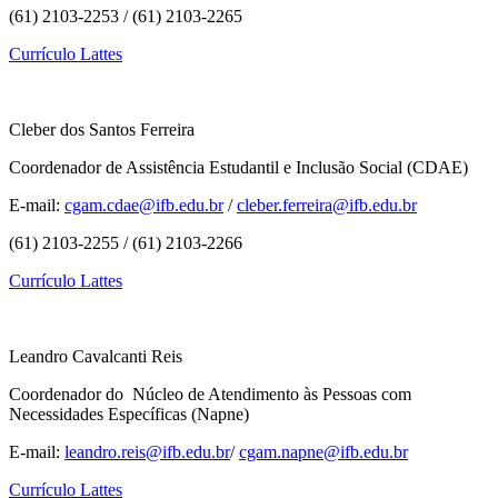
(61) 2103-2253 / (61) 2103-2265
Currículo Lattes
Cleber dos Santos Ferreira
Coordenador de Assistência Estudantil e Inclusão Social (CDAE)
E-mail:
cgam.cdae@ifb.edu.br
/
cleber.ferreira@ifb.edu.br
(61) 2103-2255 / (61) 2103-2266
Currículo Lattes
Leandro Cavalcanti Reis
Coordenador do Núcleo de Atendimento às Pessoas com
Necessidades Específicas (Napne)
E-mail:
leandro.reis@ifb.edu.br
/
cgam.napne@ifb.edu.br
Currículo Lattes