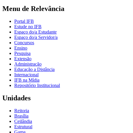
Menu de Relevância
Portal IFB
Estude no IFB
Espaço do/a Estudante
Espaço do/a Servidor/a
Concursos
Ensino
Pesquisa
Extensão
Administração
Educação a Distância
Internacional
IFB na Mídia
Repositório Institucional
Unidades
Reitoria
Brasília
Ceilândia
Estrutural
Gama