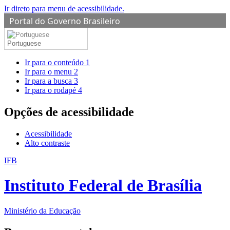
Ir direto para menu de acessibilidade.
Portal do Governo Brasileiro
Portuguese
Ir para o conteúdo
1
Ir para o menu
2
Ir para a busca
3
Ir para o rodapé
4
Opções de acessibilidade
Acessibilidade
Alto contraste
IFB
Instituto Federal de Brasília
Ministério da Educação