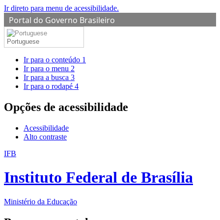
Ir direto para menu de acessibilidade.
Portal do Governo Brasileiro
Portuguese
Ir para o conteúdo
1
Ir para o menu
2
Ir para a busca
3
Ir para o rodapé
4
Opções de acessibilidade
Acessibilidade
Alto contraste
IFB
Instituto Federal de Brasília
Ministério da Educação