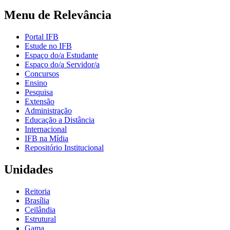
Menu de Relevância
Portal IFB
Estude no IFB
Espaço do/a Estudante
Espaço do/a Servidor/a
Concursos
Ensino
Pesquisa
Extensão
Administração
Educação a Distância
Internacional
IFB na Mídia
Repositório Institucional
Unidades
Reitoria
Brasília
Ceilândia
Estrutural
Gama