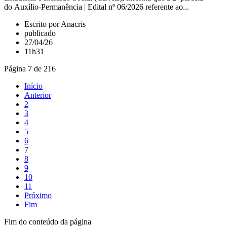
do Auxílio-Permanência | Edital nº 06/2026 referente ao...
Escrito por Anacris
publicado
27/04/26
11h31
Página 7 de 216
Início
Anterior
2
3
4
5
6
7
8
9
10
11
Próximo
Fim
Fim do conteúdo da página