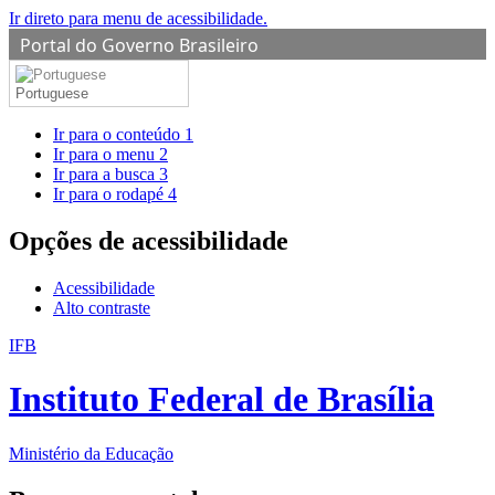
Ir direto para menu de acessibilidade.
Portal do Governo Brasileiro
Portuguese
Ir para o conteúdo
1
Ir para o menu
2
Ir para a busca
3
Ir para o rodapé
4
Opções de acessibilidade
Acessibilidade
Alto contraste
IFB
Instituto Federal de Brasília
Ministério da Educação