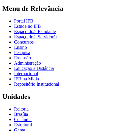
Menu de Relevância
Portal IFB
Estude no IFB
Espaço do/a Estudante
Espaço do/a Servidor/a
Concursos
Ensino
Pesquisa
Extensão
Administração
Educação a Distância
Internacional
IFB na Mídia
Repositório Institucional
Unidades
Reitoria
Brasília
Ceilândia
Estrutural
Gama