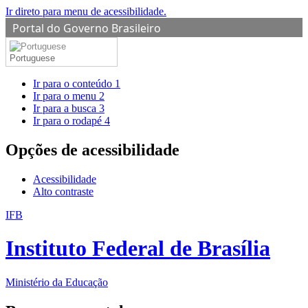
Ir direto para menu de acessibilidade.
Portal do Governo Brasileiro
Portuguese
Ir para o conteúdo
1
Ir para o menu
2
Ir para a busca
3
Ir para o rodapé
4
Opções de acessibilidade
Acessibilidade
Alto contraste
IFB
Instituto Federal de Brasília
Ministério da Educação