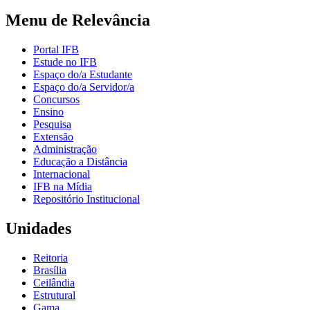
Menu de Relevância
Portal IFB
Estude no IFB
Espaço do/a Estudante
Espaço do/a Servidor/a
Concursos
Ensino
Pesquisa
Extensão
Administração
Educação a Distância
Internacional
IFB na Mídia
Repositório Institucional
Unidades
Reitoria
Brasília
Ceilândia
Estrutural
Gama