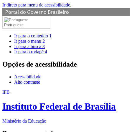
Ir direto para menu de acessibilidade.
Portal do Governo Brasileiro
Portuguese
Ir para o conteúdo
1
Ir para o menu
2
Ir para a busca
3
Ir para o rodapé
4
Opções de acessibilidade
Acessibilidade
Alto contraste
IFB
Instituto Federal de Brasília
Ministério da Educação