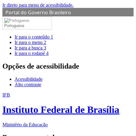
Ir direto para menu de acessibilidade.
Portal do Governo Brasileiro
Portuguese
Ir para o conteúdo
1
Ir para o menu
2
Ir para a busca
3
Ir para o rodapé
4
Opções de acessibilidade
Acessibilidade
Alto contraste
IFB
Instituto Federal de Brasília
Ministério da Educação