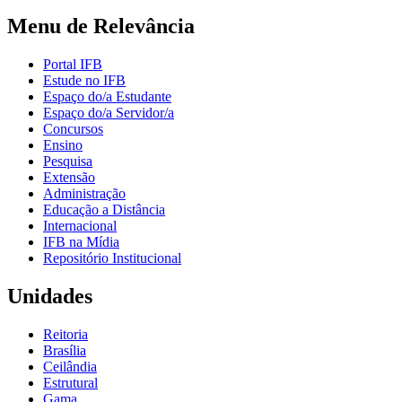
Menu de Relevância
Portal IFB
Estude no IFB
Espaço do/a Estudante
Espaço do/a Servidor/a
Concursos
Ensino
Pesquisa
Extensão
Administração
Educação a Distância
Internacional
IFB na Mídia
Repositório Institucional
Unidades
Reitoria
Brasília
Ceilândia
Estrutural
Gama