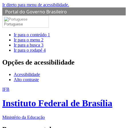
Ir direto para menu de acessibilidade.
Portal do Governo Brasileiro
Portuguese
Ir para o conteúdo
1
Ir para o menu
2
Ir para a busca
3
Ir para o rodapé
4
Opções de acessibilidade
Acessibilidade
Alto contraste
IFB
Instituto Federal de Brasília
Ministério da Educação