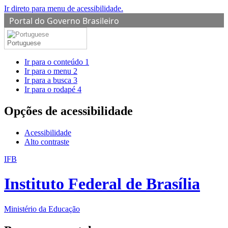
Ir direto para menu de acessibilidade.
Portal do Governo Brasileiro
Portuguese
Ir para o conteúdo
1
Ir para o menu
2
Ir para a busca
3
Ir para o rodapé
4
Opções de acessibilidade
Acessibilidade
Alto contraste
IFB
Instituto Federal de Brasília
Ministério da Educação