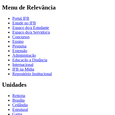
Menu de Relevância
Portal IFB
Estude no IFB
Espaço do/a Estudante
Espaço do/a Servidor/a
Concursos
Ensino
Pesquisa
Extensão
Administração
Educação a Distância
Internacional
IFB na Mídia
Repositório Institucional
Unidades
Reitoria
Brasília
Ceilândia
Estrutural
Gama