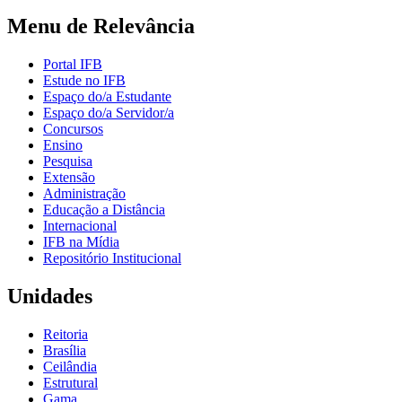
Menu de Relevância
Portal IFB
Estude no IFB
Espaço do/a Estudante
Espaço do/a Servidor/a
Concursos
Ensino
Pesquisa
Extensão
Administração
Educação a Distância
Internacional
IFB na Mídia
Repositório Institucional
Unidades
Reitoria
Brasília
Ceilândia
Estrutural
Gama