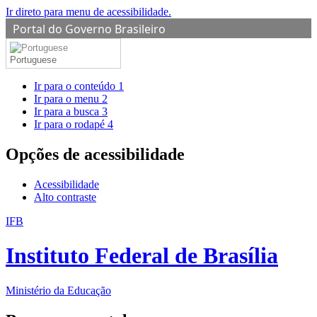
Ir direto para menu de acessibilidade.
Portal do Governo Brasileiro
Portuguese
Ir para o conteúdo
1
Ir para o menu
2
Ir para a busca
3
Ir para o rodapé
4
Opções de acessibilidade
Acessibilidade
Alto contraste
IFB
Instituto Federal de Brasília
Ministério da Educação