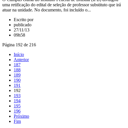
uma retificação do edital de seleção de professor substituto que irá
atuar na unidade. No documento, foi incluído o...
Escrito por
publicado
27/11/13
09h58
Página 192 de 216
Início
Anterior
187
188
189
190
191
192
193
194
195
196
Próximo
Fim