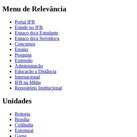
Menu de Relevância
Portal IFB
Estude no IFB
Espaço do/a Estudante
Espaço do/a Servidor/a
Concursos
Ensino
Pesquisa
Extensão
Administração
Educação a Distância
Internacional
IFB na Mídia
Repositório Institucional
Unidades
Reitoria
Brasília
Ceilândia
Estrutural
Gama