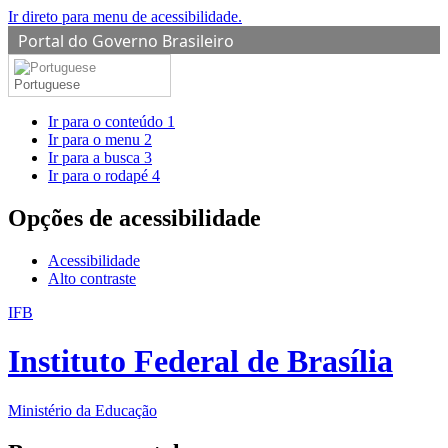
Ir direto para menu de acessibilidade.
Portal do Governo Brasileiro
Portuguese
Ir para o conteúdo
1
Ir para o menu
2
Ir para a busca
3
Ir para o rodapé
4
Opções de acessibilidade
Acessibilidade
Alto contraste
IFB
Instituto Federal de Brasília
Ministério da Educação