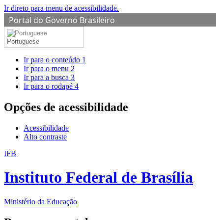
Ir direto para menu de acessibilidade.
Portal do Governo Brasileiro
Portuguese
Ir para o conteúdo
1
Ir para o menu
2
Ir para a busca
3
Ir para o rodapé
4
Opções de acessibilidade
Acessibilidade
Alto contraste
IFB
Instituto Federal de Brasília
Ministério da Educação