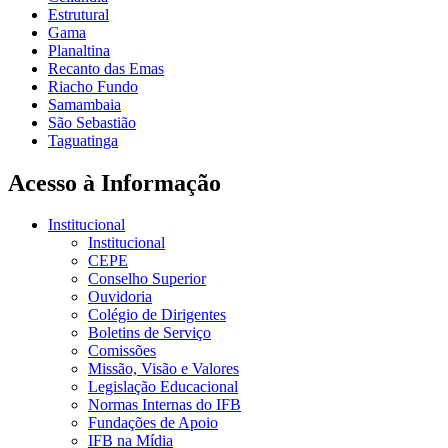
Estrutural
Gama
Planaltina
Recanto das Emas
Riacho Fundo
Samambaia
São Sebastião
Taguatinga
Acesso à Informação
Institucional
Institucional
CEPE
Conselho Superior
Ouvidoria
Colégio de Dirigentes
Boletins de Serviço
Comissões
Missão, Visão e Valores
Legislação Educacional
Normas Internas do IFB
Fundações de Apoio
IFB na Mídia