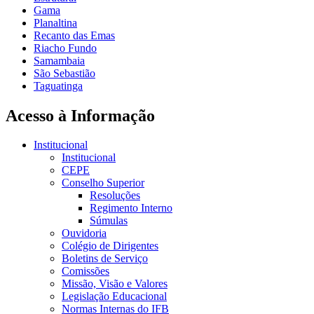
Gama
Planaltina
Recanto das Emas
Riacho Fundo
Samambaia
São Sebastião
Taguatinga
Acesso à Informação
Institucional
Institucional
CEPE
Conselho Superior
Resoluções
Regimento Interno
Súmulas
Ouvidoria
Colégio de Dirigentes
Boletins de Serviço
Comissões
Missão, Visão e Valores
Legislação Educacional
Normas Internas do IFB