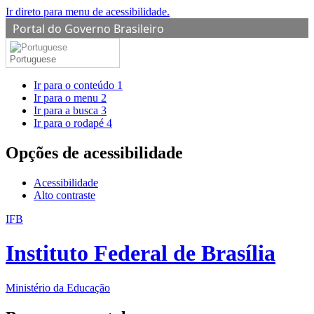
Ir direto para menu de acessibilidade.
Portal do Governo Brasileiro
Portuguese
Ir para o conteúdo
1
Ir para o menu
2
Ir para a busca
3
Ir para o rodapé
4
Opções de acessibilidade
Acessibilidade
Alto contraste
IFB
Instituto Federal de Brasília
Ministério da Educação