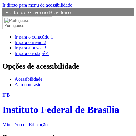
Ir direto para menu de acessibilidade.
Portal do Governo Brasileiro
Portuguese
Ir para o conteúdo
1
Ir para o menu
2
Ir para a busca
3
Ir para o rodapé
4
Opções de acessibilidade
Acessibilidade
Alto contraste
IFB
Instituto Federal de Brasília
Ministério da Educação