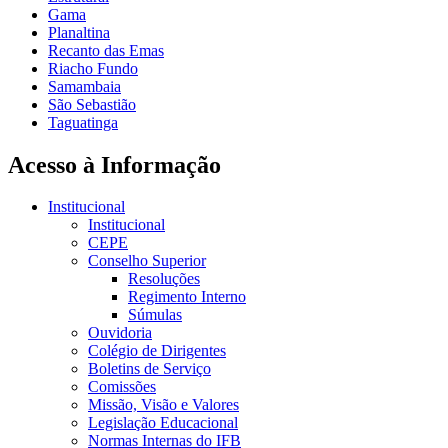
Gama
Planaltina
Recanto das Emas
Riacho Fundo
Samambaia
São Sebastião
Taguatinga
Acesso à Informação
Institucional
Institucional
CEPE
Conselho Superior
Resoluções
Regimento Interno
Súmulas
Ouvidoria
Colégio de Dirigentes
Boletins de Serviço
Comissões
Missão, Visão e Valores
Legislação Educacional
Normas Internas do IFB