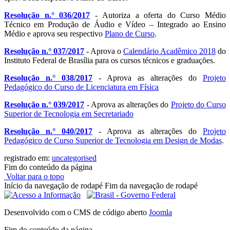
Resolução n.° 036/2017
- Autoriza a oferta do Curso Médio
Técnico em Produção de Áudio e Vídeo – Integrado ao Ensino
Médio e aprova seu respectivo
Plano de Curso
.
Resolução n.° 037/2017
- Aprova o
Calendário Acadêmico 2018
do
Instituto Federal de Brasília para os cursos técnicos e graduações.
Resolução n.° 038/2017
- Aprova as alterações do
Projeto
Pedagógico do Curso de Licenciatura em Física
Resolução n.° 039/2017
- Aprova as alterações do
Projeto do Curso
Superior de Tecnologia em Secretariado
Resolução n.° 040/2017
- Aprova as alterações do
Projeto
Pedagógico de Curso Superior de Tecnologia em Design de Modas
.
registrado em:
uncategorised
Fim do conteúdo da página
Voltar para o topo
Início da navegação de rodapé
Fim da navegação de rodapé
Desenvolvido com o CMS de código aberto
Joomla
Fim do conteúdo da página