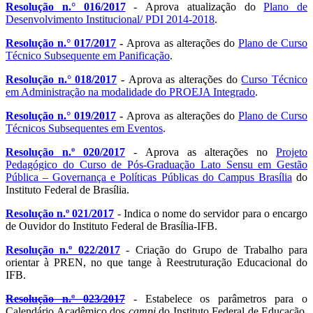
Resolução n.° 016/2017
- Aprova atualização do
Plano de
Desenvolvimento Institucional/ PDI 2014-2018
.
Resolução n.° 017/2017
-
Aprova as alterações do
Plano de Curso
Técnico Subsequente em Panificação
.
Resolução n.° 018/2017
-
Aprova as alterações do
Curso Técnico
em Administração na modalidade do PROEJA Integrado
.
Resolução n.° 019/2017
-
Aprova as alterações do
Plano de Curso
Técnicos Subsequentes em Eventos
.
Resolução n.º 020/2017
- Aprova as alterações no
Projeto
Pedagógico do Curso de Pós-Graduação Lato Sensu em Gestão
Pública – Governança e Políticas Públicas do Campus Brasília
do
Instituto Federal de Brasília.
Resolução n.º 021/2017
- Indica o nome do servidor para o encargo
de Ouvidor do Instituto Federal de Brasília-IFB.
Resolução n.º 022/2017
- Criação do Grupo de Trabalho para
orientar à PREN, no que tange à Reestruturação Educacional do
IFB.
Resolução n.º 023/2017
- Estabelece os parâmetros para o
Calendário Acadêmico dos
campi
do Instituto Federal de Educação,