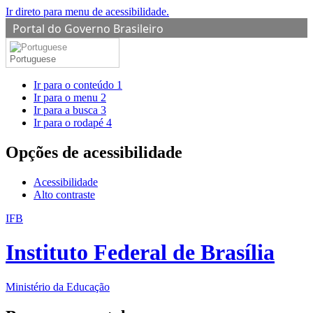
Ir direto para menu de acessibilidade.
Portal do Governo Brasileiro
Portuguese
Ir para o conteúdo
1
Ir para o menu
2
Ir para a busca
3
Ir para o rodapé
4
Opções de acessibilidade
Acessibilidade
Alto contraste
IFB
Instituto Federal de Brasília
Ministério da Educação