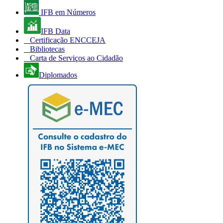
IFB em Números
IFB Data
Certificação ENCCEJA
Bibliotecas
Carta de Serviços ao Cidadão
Diplomados