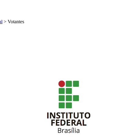
al
>
Votantes