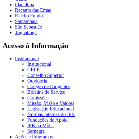
Planaltina
Recanto das Emas
Riacho Fundo
Samambaia
São Sebastião
Taguatinga
Acesso à Informação
Institucional
Institucional
CEPE
Conselho Superior
Ouvidoria
Colégio de Dirigentes
Boletins de Serviço
Comissões
Missão, Visão e Valores
Legislação Educacional
Normas Internas do IFB
Fundações de Apoio
IFB na Mídia
Sernegra
Ações e Programas