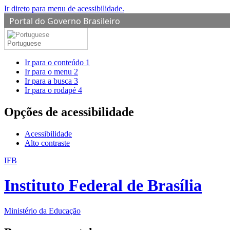
Ir direto para menu de acessibilidade.
Portal do Governo Brasileiro
Portuguese
Ir para o conteúdo
1
Ir para o menu
2
Ir para a busca
3
Ir para o rodapé
4
Opções de acessibilidade
Acessibilidade
Alto contraste
IFB
Instituto Federal de Brasília
Ministério da Educação