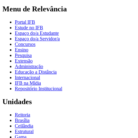
Menu de Relevância
Portal IFB
Estude no IFB
Espaço do/a Estudante
Espaço do/a Servidor/a
Concursos
Ensino
Pesquisa
Extensão
Administração
Educação a Distância
Internacional
IFB na Mídia
Repositório Institucional
Unidades
Reitoria
Brasília
Ceilândia
Estrutural
Gama