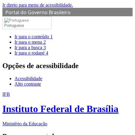
Ir direto para menu de acessibilidade.
Portal do Governo Brasileiro
Portuguese
Ir para o conteúdo
1
Ir para o menu
2
Ir para a busca
3
Ir para o rodapé
4
Opções de acessibilidade
Acessibilidade
Alto contraste
IFB
Instituto Federal de Brasília
Ministério da Educação