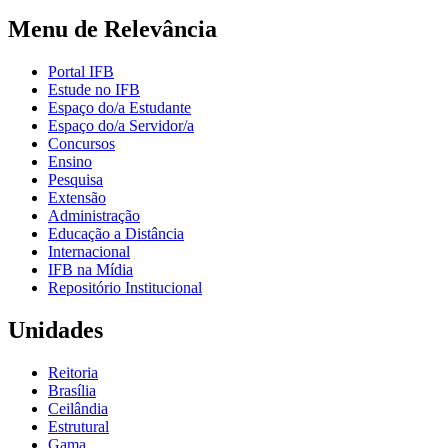
Menu de Relevância
Portal IFB
Estude no IFB
Espaço do/a Estudante
Espaço do/a Servidor/a
Concursos
Ensino
Pesquisa
Extensão
Administração
Educação a Distância
Internacional
IFB na Mídia
Repositório Institucional
Unidades
Reitoria
Brasília
Ceilândia
Estrutural
Gama