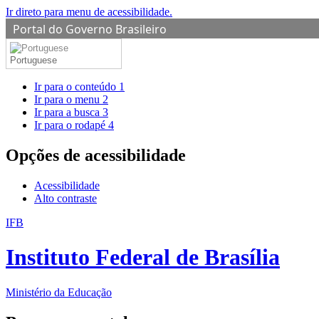
Ir direto para menu de acessibilidade.
Portal do Governo Brasileiro
Portuguese
Ir para o conteúdo
1
Ir para o menu
2
Ir para a busca
3
Ir para o rodapé
4
Opções de acessibilidade
Acessibilidade
Alto contraste
IFB
Instituto Federal de Brasília
Ministério da Educação