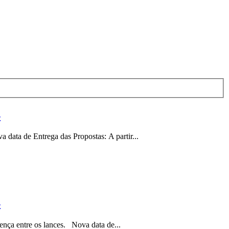
4
ata de Entrega das Propostas: A partir...
4
nça entre os lances. Nova data de...