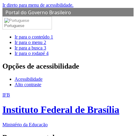
Ir direto para menu de acessibilidade.
Portal do Governo Brasileiro
Portuguese
Ir para o conteúdo
1
Ir para o menu
2
Ir para a busca
3
Ir para o rodapé
4
Opções de acessibilidade
Acessibilidade
Alto contraste
IFB
Instituto Federal de Brasília
Ministério da Educação