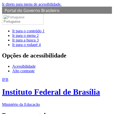
Ir direto para menu de acessibilidade.
Portal do Governo Brasileiro
Portuguese
Ir para o conteúdo
1
Ir para o menu
2
Ir para a busca
3
Ir para o rodapé
4
Opções de acessibilidade
Acessibilidade
Alto contraste
IFB
Instituto Federal de Brasília
Ministério da Educação