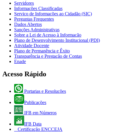
Servidores
Informações Classificadas
Serviço de Informações ao Cidadão (SIC)
Perguntas Frequentes
Dados Abertos
Sanções Administrativas
Sobre a Lei de Acesso à Informação
Plano de Desenvolvimento Institucional (PDI)
Atividade Docente
Plano de Permanência e Êxito
Transparência e Prestação de Contas
Enade
Acesso Rápido
Portarias e Resoluções
Publicações
IFB em Números
IFB Data
Certificação ENCCEJA