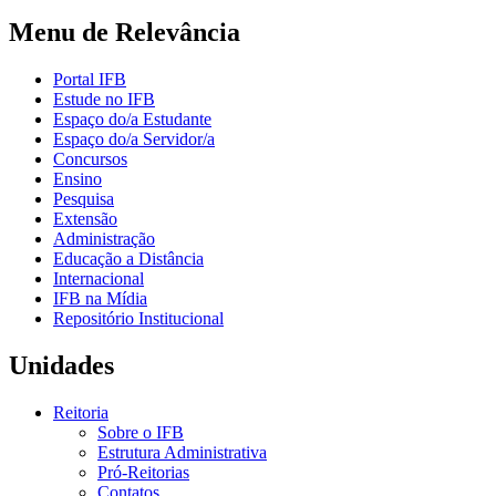
Menu de Relevância
Portal IFB
Estude no IFB
Espaço do/a Estudante
Espaço do/a Servidor/a
Concursos
Ensino
Pesquisa
Extensão
Administração
Educação a Distância
Internacional
IFB na Mídia
Repositório Institucional
Unidades
Reitoria
Sobre o IFB
Estrutura Administrativa
Pró-Reitorias
Contatos