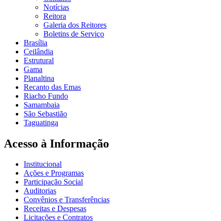
Notícias
Reitora
Galeria dos Reitores
Boletins de Serviço
Brasília
Ceilândia
Estrutural
Gama
Planaltina
Recanto das Emas
Riacho Fundo
Samambaia
São Sebastião
Taguatinga
Acesso à Informação
Institucional
Ações e Programas
Participação Social
Auditorias
Convênios e Transferências
Receitas e Despesas
Licitações e Contratos