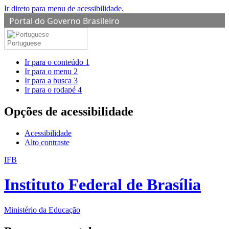
Ir direto para menu de acessibilidade.
Portal do Governo Brasileiro
Portuguese
Ir para o conteúdo
1
Ir para o menu
2
Ir para a busca
3
Ir para o rodapé
4
Opções de acessibilidade
Acessibilidade
Alto contraste
IFB
Instituto Federal de Brasília
Ministério da Educação