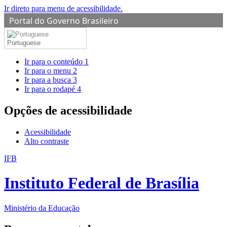
Ir direto para menu de acessibilidade.
Portal do Governo Brasileiro
Portuguese
Ir para o conteúdo
1
Ir para o menu
2
Ir para a busca
3
Ir para o rodapé
4
Opções de acessibilidade
Acessibilidade
Alto contraste
IFB
Instituto Federal de Brasília
Ministério da Educação