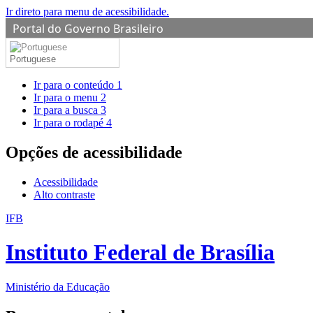
Ir direto para menu de acessibilidade.
Portal do Governo Brasileiro
Portuguese
Ir para o conteúdo
1
Ir para o menu
2
Ir para a busca
3
Ir para o rodapé
4
Opções de acessibilidade
Acessibilidade
Alto contraste
IFB
Instituto Federal de Brasília
Ministério da Educação