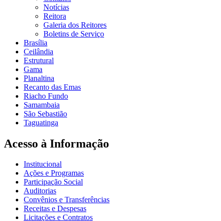
Notícias
Reitora
Galeria dos Reitores
Boletins de Serviço
Brasília
Ceilândia
Estrutural
Gama
Planaltina
Recanto das Emas
Riacho Fundo
Samambaia
São Sebastião
Taguatinga
Acesso à Informação
Institucional
Ações e Programas
Participação Social
Auditorias
Convênios e Transferências
Receitas e Despesas
Licitações e Contratos