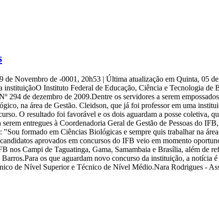
s
29 de Novembro de -0001, 20h53
|
Última atualização em Quinta, 05 
instituiçãoO Instituto Federal de Educação, Ciência e Tecnologia de Br
Nº 294 de dezembro de 2009.Dentre os servidores a serem empossados, 
ico, na área de Gestão. Cleidson, que já foi professor em uma instituiç
rso. O resultado foi favorável e os dois aguardam a posse coletiva, que
a serem entregues à Coordenadoria Geral de Gestão de Pessoas do IF
o: "Sou formado em Ciências Biológicas e sempre quis trabalhar na área
e candidatos aprovados em concursos do IFB veio em momento oportuno
o IFB nos Campi de Taguatinga, Gama, Samambaia e Brasília, além de re
de Barros.Para os que aguardam novo concurso da instituição, a notícia 
cnico de Nível Superior e Técnico de Nível Médio.Nara Rodrigues - A