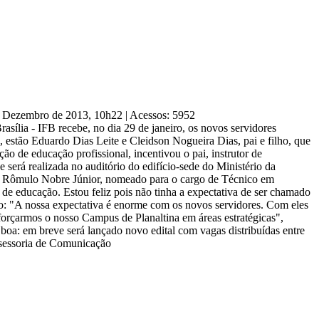
de Dezembro de 2013, 10h22
|
Acessos: 5952
asília - IFB recebe, no dia 29 de janeiro, os novos servidores
estão Eduardo Dias Leite e Cleidson Nogueira Dias, pai e filho, que
ão de educação profissional, incentivou o pai, instrutor de
 será realizada no auditório do edifício-sede do Ministério da
B, Rômulo Nobre Júnior, nomeado para o cargo de Técnico em
 de educação. Estou feliz pois não tinha a expectativa de ser chamado
: "A nossa expectativa é enorme com os novos servidores. Com eles
forçarmos o nosso Campus de Planaltina em áreas estratégicas",
é boa: em breve será lançado novo edital com vagas distribuídas entre
ssessoria de Comunicação