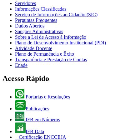
Servidores
Informações Classificadas
Serviço de Informações ao Cidadão (SIC)
Perguntas Frequentes
Dados Abertos
Sanções Administrativas
Sobre a Lei de Acesso à Informação
Plano de Desenvolvimento Institucional (PDI)
Atividade Docente
Plano de Permanência e Êxito
Transparência e Prestação de Contas
Enade
Acesso Rápido
Portarias e Resoluções
Publicações
IFB em Números
IFB Data
Certificação ENCCEJA