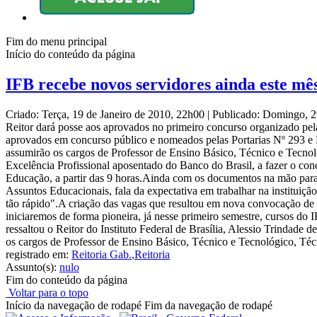
Fim do menu principal
Início do conteúdo da página
IFB recebe novos servidores ainda este mê
Criado: Terça, 19 de Janeiro de 2010, 22h00
|
Publicado: Domingo, 
Reitor dará posse aos aprovados no primeiro concurso organizado pela 
aprovados em concurso público e nomeados pelas Portarias Nº 293 e 
assumirão os cargos de Professor de Ensino Básico, Técnico e Tecnológ
Excelência Profissional aposentado do Banco do Brasil, a fazer o concu
Educação, a partir das 9 horas.Ainda com os documentos na mão par
Assuntos Educacionais, fala da expectativa em trabalhar na instituiçã
tão rápido".A criação das vagas que resultou em nova convocação d
iniciaremos de forma pioneira, já nesse primeiro semestre, cursos d
ressaltou o Reitor do Instituto Federal de Brasília, Alessio Trindade 
os cargos de Professor de Ensino Básico, Técnico e Tecnológico, Té
registrado em:
Reitoria Gab.
,
Reitoria
Assunto(s):
nulo
Fim do conteúdo da página
Voltar para o topo
Início da navegação de rodapé
Fim da navegação de rodapé