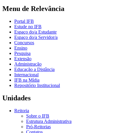
Menu de Relevância
Portal IFB
Estude no IFB
Espaço do/a Estudante
Espaço do/a Servidor/a
Concursos
Ensino
Pesquisa
Extensão
Administração
Educação a Distância
Internacional
IFB na Mídia
Repositório Institucional
Unidades
Reitoria
Sobre o IFB
Estrutura Administrativa
Pró-Reitorias
Contatos