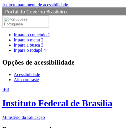
Ir direto para menu de acessibilidade.
Portal do Governo Brasileiro
Portuguese
Ir para o conteúdo
1
Ir para o menu
2
Ir para a busca
3
Ir para o rodapé
4
Opções de acessibilidade
Acessibilidade
Alto contraste
IFB
Instituto Federal de Brasília
Ministério da Educação