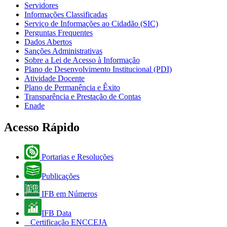
Servidores
Informações Classificadas
Serviço de Informações ao Cidadão (SIC)
Perguntas Frequentes
Dados Abertos
Sanções Administrativas
Sobre a Lei de Acesso à Informação
Plano de Desenvolvimento Institucional (PDI)
Atividade Docente
Plano de Permanência e Êxito
Transparência e Prestação de Contas
Enade
Acesso Rápido
Portarias e Resoluções
Publicações
IFB em Números
IFB Data
Certificação ENCCEJA