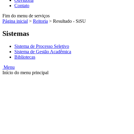
Ouvidoria
Contato
Fim do menu de serviços
Página inicial
>
Reitoria
>
Resultado - SiSU
Sistemas
Sistema de Processo Seletivo
Sistema de Gestão Acadêmica
Bibliotecas
Menu
Início do menu principal