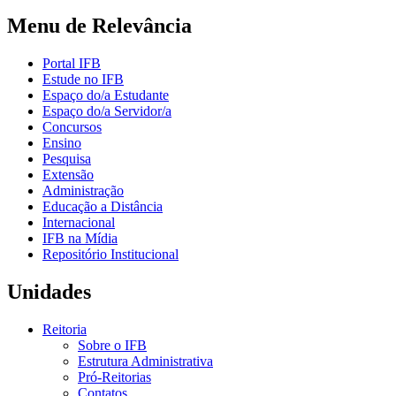
Menu de Relevância
Portal IFB
Estude no IFB
Espaço do/a Estudante
Espaço do/a Servidor/a
Concursos
Ensino
Pesquisa
Extensão
Administração
Educação a Distância
Internacional
IFB na Mídia
Repositório Institucional
Unidades
Reitoria
Sobre o IFB
Estrutura Administrativa
Pró-Reitorias
Contatos