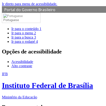
Ir direto para menu de acessibilidade.
Portal do Governo Brasileiro
Portuguese
Ir para o conteúdo
1
Ir para o menu
2
Ir para a busca
3
Ir para o rodapé
4
Opções de acessibilidade
Acessibilidade
Alto contraste
IFB
Instituto Federal de Brasília
Ministério da Educação