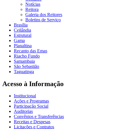
Notícias
Reitora
Galeria dos Reitores
Boletins de Serviço
Brasília
Ceilândia
Estrutural
Gama
Planaltina
Recanto das Emas
Riacho Fundo
Samambaia
São Sebastião
Taguatinga
Acesso à Informação
Institucional
Ações e Programas
Participação Social
Auditorias
Convênios e Transferências
Receitas e Despesas
Licitações e Contratos