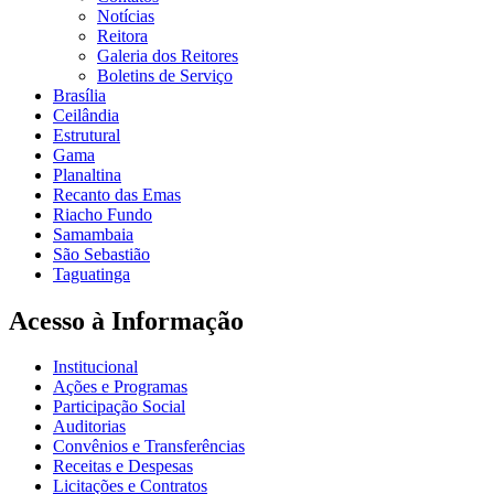
Notícias
Reitora
Galeria dos Reitores
Boletins de Serviço
Brasília
Ceilândia
Estrutural
Gama
Planaltina
Recanto das Emas
Riacho Fundo
Samambaia
São Sebastião
Taguatinga
Acesso à Informação
Institucional
Ações e Programas
Participação Social
Auditorias
Convênios e Transferências
Receitas e Despesas
Licitações e Contratos