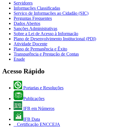
Servidores
Informações Classificadas
Serviço de Informações ao Cidadão (SIC)
Perguntas Frequentes
Dados Abertos
Sanções Administrativas
Sobre a Lei de Acesso à Informação
Plano de Desenvolvimento Institucional (PDI)
Atividade Docente
Plano de Permanência e Êxito
Transparência e Prestação de Contas
Enade
Acesso Rápido
Portarias e Resoluções
Publicações
IFB em Números
IFB Data
Certificação ENCCEJA