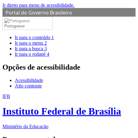
Ir direto para menu de acessibilidade.
Portal do Governo Brasileiro
Portuguese
Ir para o conteúdo
1
Ir para o menu
2
Ir para a busca
3
Ir para o rodapé
4
Opções de acessibilidade
Acessibilidade
Alto contraste
IFB
Instituto Federal de Brasília
Ministério da Educação