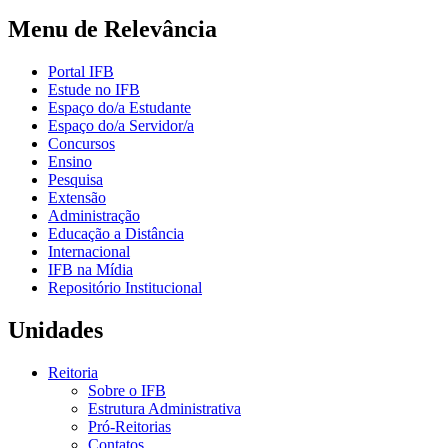
Menu de Relevância
Portal IFB
Estude no IFB
Espaço do/a Estudante
Espaço do/a Servidor/a
Concursos
Ensino
Pesquisa
Extensão
Administração
Educação a Distância
Internacional
IFB na Mídia
Repositório Institucional
Unidades
Reitoria
Sobre o IFB
Estrutura Administrativa
Pró-Reitorias
Contatos