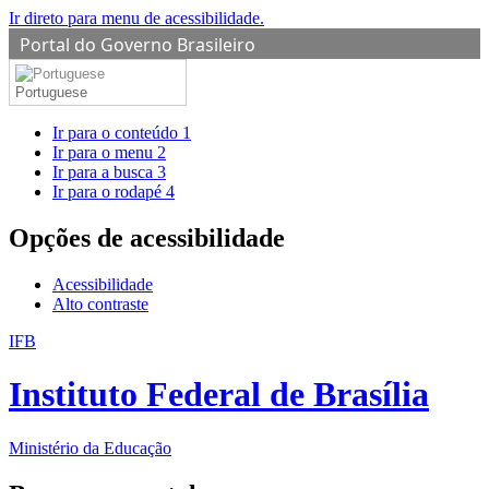
Ir direto para menu de acessibilidade.
Portal do Governo Brasileiro
Portuguese
Ir para o conteúdo
1
Ir para o menu
2
Ir para a busca
3
Ir para o rodapé
4
Opções de acessibilidade
Acessibilidade
Alto contraste
IFB
Instituto Federal de Brasília
Ministério da Educação