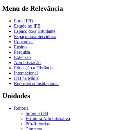
Menu de Relevância
Portal IFB
Estude no IFB
Espaço do/a Estudante
Espaço do/a Servidor/a
Concursos
Ensino
Pesquisa
Extensão
Administração
Educação a Distância
Internacional
IFB na Mídia
Repositório Institucional
Unidades
Reitoria
Sobre o IFB
Estrutura Administrativa
Pró-Reitorias
Contatos