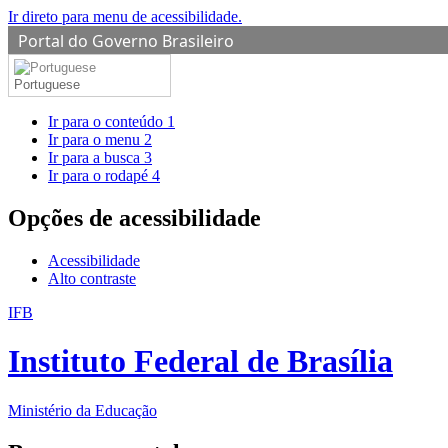
Ir direto para menu de acessibilidade.
Portal do Governo Brasileiro
Portuguese
Ir para o conteúdo
1
Ir para o menu
2
Ir para a busca
3
Ir para o rodapé
4
Opções de acessibilidade
Acessibilidade
Alto contraste
IFB
Instituto Federal de Brasília
Ministério da Educação