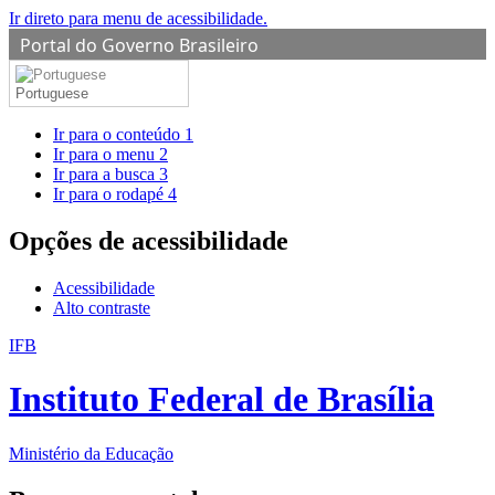
Ir direto para menu de acessibilidade.
Portal do Governo Brasileiro
Portuguese
Ir para o conteúdo
1
Ir para o menu
2
Ir para a busca
3
Ir para o rodapé
4
Opções de acessibilidade
Acessibilidade
Alto contraste
IFB
Instituto Federal de Brasília
Ministério da Educação