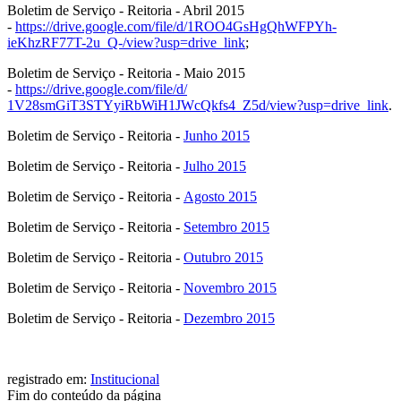
Boletim de Serviço - Reitoria - Abril 2015
-
https://drive.google.com/
file/d/1ROO4GsHgQhWFPYh-
ieKhzRF77T-2u_Q-/view?usp=
drive_link
;
Boletim de Serviço - Reitoria - Maio 2015
-
https://drive.google.com/
file/d/
1V28smGiT3STYyiRbWiH1JWcQkfs4_
Z5d/view?usp=drive_link
.
Boletim de Serviço - Reitoria -
Junho 2015
Boletim de Serviço - Reitoria -
Julho 2015
Boletim de Serviço - Reitoria -
Agosto 2015
Boletim de Serviço - Reitoria -
Setembro 2015
Boletim de Serviço - Reitoria -
Outubro 2015
Boletim de Serviço - Reitoria -
Novembro 2015
Boletim de Serviço - Reitoria -
Dezembro 2015
registrado em:
Institucional
Fim do conteúdo da página