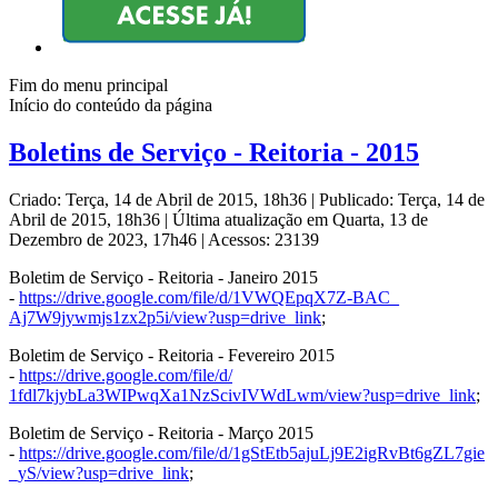
Fim do menu principal
Início do conteúdo da página
Boletins de Serviço - Reitoria - 2015
Criado: Terça, 14 de Abril de 2015, 18h36
|
Publicado: Terça, 14 de
Abril de 2015, 18h36
|
Última atualização em Quarta, 13 de
Dezembro de 2023, 17h46
|
Acessos: 23139
Boletim de Serviço - Reitoria - Janeiro 2015
-
https://drive.google.com/file/
d/1VWQEpqX7Z-BAC_
Aj7W9jywmjs1zx2p5i/view?usp=
drive_link
;
Boletim de Serviço - Reitoria - Fevereiro 2015
-
https://drive.google.com/
file/d/
1fdl7kjybLa3WIPwqXa1NzScivIVWd
Lwm/view?usp=drive_link
;
Boletim de Serviço - Reitoria - Março 2015
-
https://drive.google.com/
file/d/
1gStEtb5ajuLj9E2igRvBt6gZL7gie
_yS/view?usp=drive_link
;