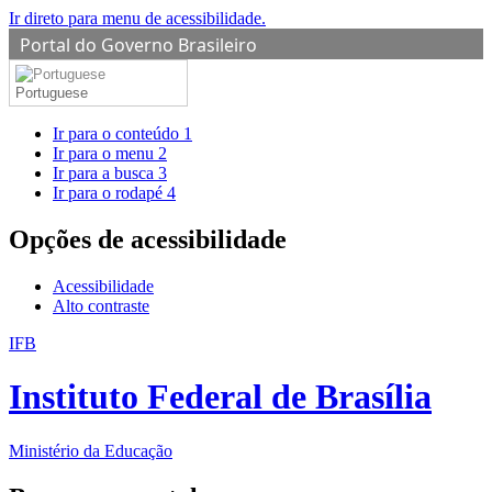
Ir direto para menu de acessibilidade.
Portal do Governo Brasileiro
Portuguese
Ir para o conteúdo
1
Ir para o menu
2
Ir para a busca
3
Ir para o rodapé
4
Opções de acessibilidade
Acessibilidade
Alto contraste
IFB
Instituto Federal de Brasília
Ministério da Educação