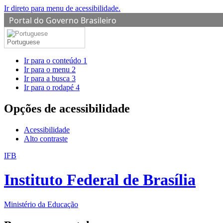
Ir direto para menu de acessibilidade.
Portal do Governo Brasileiro
Portuguese
Ir para o conteúdo
1
Ir para o menu
2
Ir para a busca
3
Ir para o rodapé
4
Opções de acessibilidade
Acessibilidade
Alto contraste
IFB
Instituto Federal de Brasília
Ministério da Educação