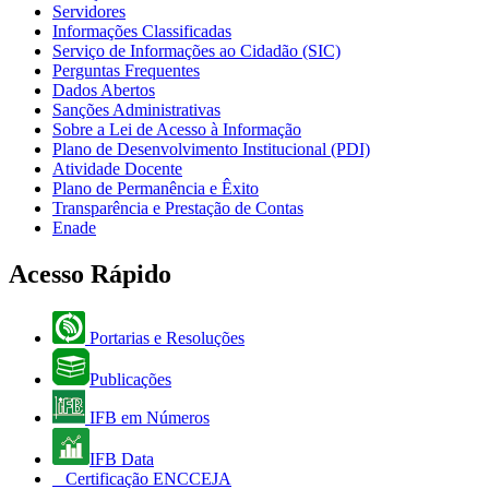
Servidores
Informações Classificadas
Serviço de Informações ao Cidadão (SIC)
Perguntas Frequentes
Dados Abertos
Sanções Administrativas
Sobre a Lei de Acesso à Informação
Plano de Desenvolvimento Institucional (PDI)
Atividade Docente
Plano de Permanência e Êxito
Transparência e Prestação de Contas
Enade
Acesso Rápido
Portarias e Resoluções
Publicações
IFB em Números
IFB Data
Certificação ENCCEJA