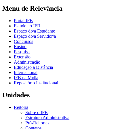
Menu de Relevância
Portal IFB
Estude no IFB
Espaço do/a Estudante
Espaço do/a Servidor/a
Concursos
Ensino
Pesquisa
Extensão
Administração
Educação a Distância
Internacional
IFB na Mídia
Repositório Institucional
Unidades
Reitoria
Sobre o IFB
Estrutura Administrativa
Pró-Reitorias
Contatos