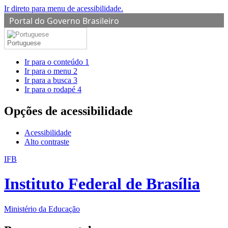
Ir direto para menu de acessibilidade.
Portal do Governo Brasileiro
Portuguese
Ir para o conteúdo
1
Ir para o menu
2
Ir para a busca
3
Ir para o rodapé
4
Opções de acessibilidade
Acessibilidade
Alto contraste
IFB
Instituto Federal de Brasília
Ministério da Educação