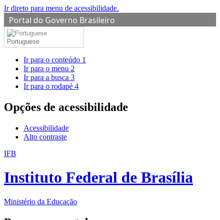
Ir direto para menu de acessibilidade.
Portal do Governo Brasileiro
Portuguese
Ir para o conteúdo
1
Ir para o menu
2
Ir para a busca
3
Ir para o rodapé
4
Opções de acessibilidade
Acessibilidade
Alto contraste
IFB
Instituto Federal de Brasília
Ministério da Educação