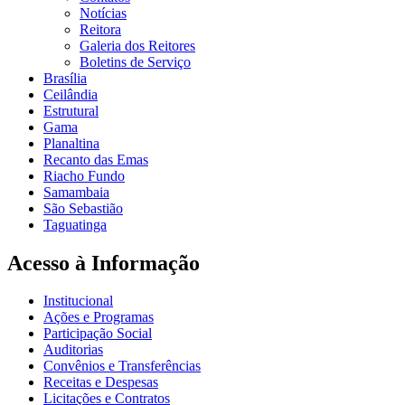
Notícias
Reitora
Galeria dos Reitores
Boletins de Serviço
Brasília
Ceilândia
Estrutural
Gama
Planaltina
Recanto das Emas
Riacho Fundo
Samambaia
São Sebastião
Taguatinga
Acesso à Informação
Institucional
Ações e Programas
Participação Social
Auditorias
Convênios e Transferências
Receitas e Despesas
Licitações e Contratos