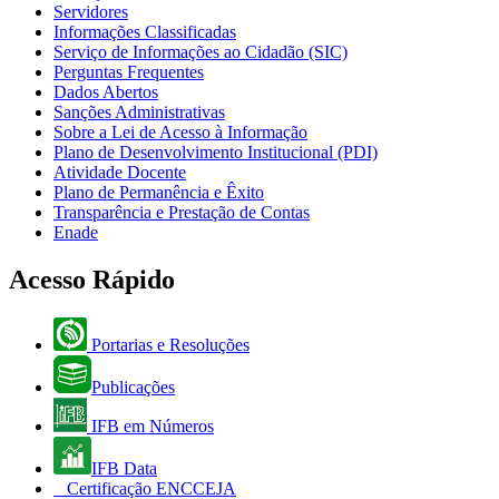
Servidores
Informações Classificadas
Serviço de Informações ao Cidadão (SIC)
Perguntas Frequentes
Dados Abertos
Sanções Administrativas
Sobre a Lei de Acesso à Informação
Plano de Desenvolvimento Institucional (PDI)
Atividade Docente
Plano de Permanência e Êxito
Transparência e Prestação de Contas
Enade
Acesso Rápido
Portarias e Resoluções
Publicações
IFB em Números
IFB Data
Certificação ENCCEJA