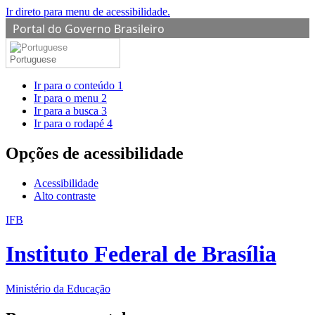
Ir direto para menu de acessibilidade.
Portal do Governo Brasileiro
Portuguese
Ir para o conteúdo
1
Ir para o menu
2
Ir para a busca
3
Ir para o rodapé
4
Opções de acessibilidade
Acessibilidade
Alto contraste
IFB
Instituto Federal de Brasília
Ministério da Educação