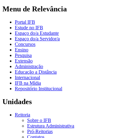
Menu de Relevância
Portal IFB
Estude no IFB
Espaço do/a Estudante
Espaço do/a Servidor/a
Concursos
Ensino
Pesquisa
Extensão
Administração
Educação a Distância
Internacional
IFB na Mídia
Repositório Institucional
Unidades
Reitoria
Sobre o IFB
Estrutura Administrativa
Pró-Reitorias
Contatos