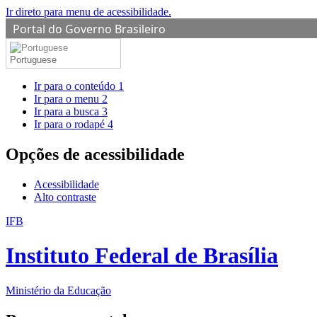
Ir direto para menu de acessibilidade.
Portal do Governo Brasileiro
Portuguese
Ir para o conteúdo
1
Ir para o menu
2
Ir para a busca
3
Ir para o rodapé
4
Opções de acessibilidade
Acessibilidade
Alto contraste
IFB
Instituto Federal de Brasília
Ministério da Educação