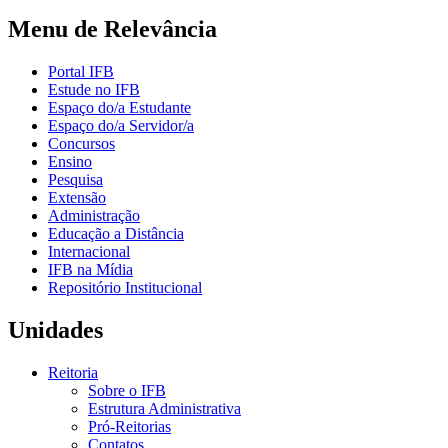
Menu de Relevância
Portal IFB
Estude no IFB
Espaço do/a Estudante
Espaço do/a Servidor/a
Concursos
Ensino
Pesquisa
Extensão
Administração
Educação a Distância
Internacional
IFB na Mídia
Repositório Institucional
Unidades
Reitoria
Sobre o IFB
Estrutura Administrativa
Pró-Reitorias
Contatos