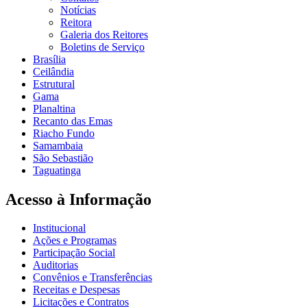
Notícias
Reitora
Galeria dos Reitores
Boletins de Serviço
Brasília
Ceilândia
Estrutural
Gama
Planaltina
Recanto das Emas
Riacho Fundo
Samambaia
São Sebastião
Taguatinga
Acesso à Informação
Institucional
Ações e Programas
Participação Social
Auditorias
Convênios e Transferências
Receitas e Despesas
Licitações e Contratos