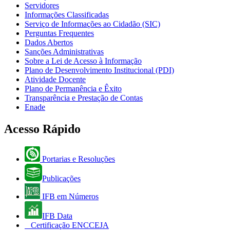
Servidores
Informações Classificadas
Serviço de Informações ao Cidadão (SIC)
Perguntas Frequentes
Dados Abertos
Sanções Administrativas
Sobre a Lei de Acesso à Informação
Plano de Desenvolvimento Institucional (PDI)
Atividade Docente
Plano de Permanência e Êxito
Transparência e Prestação de Contas
Enade
Acesso Rápido
Portarias e Resoluções
Publicações
IFB em Números
IFB Data
Certificação ENCCEJA