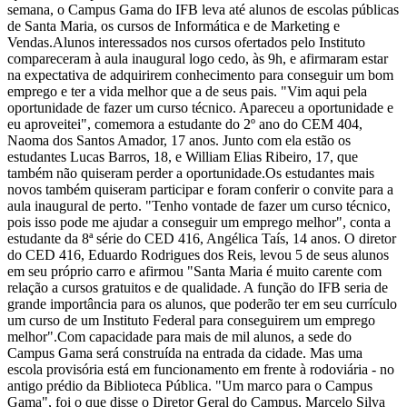
semana, o Campus Gama do IFB leva até alunos de escolas públicas
de Santa Maria, os cursos de Informática e de Marketing e
Vendas.Alunos interessados nos cursos ofertados pelo Instituto
compareceram à aula inaugural logo cedo, às 9h, e afirmaram estar
na expectativa de adquirirem conhecimento para conseguir um bom
emprego e ter a vida melhor que a de seus pais. "Vim aqui pela
oportunidade de fazer um curso técnico. Apareceu a oportunidade e
eu aproveitei", comemora a estudante do 2º ano do CEM 404,
Naoma dos Santos Amador, 17 anos. Junto com ela estão os
estudantes Lucas Barros, 18, e William Elias Ribeiro, 17, que
também não quiseram perder a oportunidade.Os estudantes mais
novos também quiseram participar e foram conferir o convite para a
aula inaugural de perto. "Tenho vontade de fazer um curso técnico,
pois isso pode me ajudar a conseguir um emprego melhor", conta a
estudante da 8ª série do CED 416, Angélica Taís, 14 anos. O diretor
do CED 416, Eduardo Rodrigues dos Reis, levou 5 de seus alunos
em seu próprio carro e afirmou "Santa Maria é muito carente com
relação a cursos gratuitos e de qualidade. A função do IFB seria de
grande importância para os alunos, que poderão ter em seu currículo
um curso de um Instituto Federal para conseguirem um emprego
melhor".Com capacidade para mais de mil alunos, a sede do
Campus Gama será construída na entrada da cidade. Mas uma
escola provisória está em funcionamento em frente à rodoviária - no
antigo prédio da Biblioteca Pública. "Um marco para o Campus
Gama", foi o que disse o Diretor Geral do Campus, Marcelo Silva