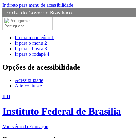
Ir direto para menu de acessibilidade.
Portal do Governo Brasileiro
Portuguese
Ir para o conteúdo
1
Ir para o menu
2
Ir para a busca
3
Ir para o rodapé
4
Opções de acessibilidade
Acessibilidade
Alto contraste
IFB
Instituto Federal de Brasília
Ministério da Educação