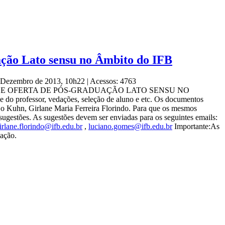
ação Lato sensu no Âmbito do IFB
de Dezembro de 2013, 10h22
|
Acessos: 4763
NTO GERAL DE OFERTA DE PÓS-GRADUAÇÃO LATO SENSU NO
e do professor, vedações, seleção de aluno e etc. Os documentos
o Kuhn, Girlane Maria Ferreira Florindo. Para que os mesmos
sugestões. As sugestões devem ser enviadas para os seguintes emails:
irlane.florindo@ifb.edu.br
,
luciano.gomes@ifb.edu.br
Importante:As
vação.