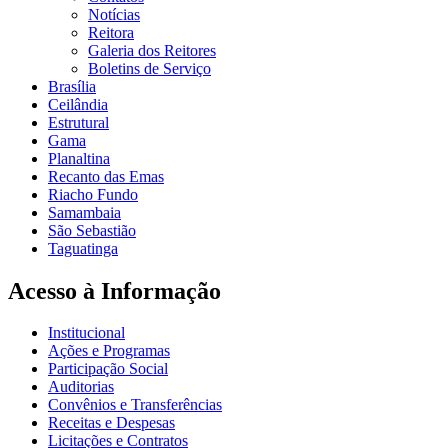
Notícias
Reitora
Galeria dos Reitores
Boletins de Serviço
Brasília
Ceilândia
Estrutural
Gama
Planaltina
Recanto das Emas
Riacho Fundo
Samambaia
São Sebastião
Taguatinga
Acesso à Informação
Institucional
Ações e Programas
Participação Social
Auditorias
Convênios e Transferências
Receitas e Despesas
Licitações e Contratos