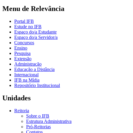
Menu de Relevância
Portal IFB
Estude no IFB
Espaço do/a Estudante
Espaço do/a Servidor/a
Concursos
Ensino
Pesquisa
Extensão
Administração
Educação a Distância
Internacional
IFB na Mídia
Repositório Institucional
Unidades
Reitoria
Sobre o IFB
Estrutura Administrativa
Pró-Reitorias
Contatos