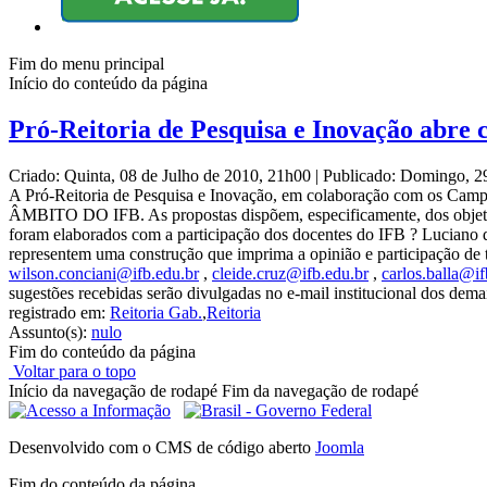
Fim do menu principal
Início do conteúdo da página
Pró-Reitoria de Pesquisa e Inovação abre
Criado: Quinta, 08 de Julho de 2010, 21h00
|
Publicado: Domingo, 2
A Pró-Reitoria de Pesquisa e Inovação, em colaboração com
ÂMBITO DO IFB. As propostas dispõem, especificamente, dos objetivos
foram elaborados com a participação dos docentes do IFB ? Luciano 
representem uma construção que imprima a opinião e participação de t
wilson.conciani@ifb.edu.br
,
cleide.cruz@ifb.edu.br
,
carlos.balla@if
sugestões recebidas serão divulgadas no e-mail institucional dos dem
registrado em:
Reitoria Gab.
,
Reitoria
Assunto(s):
nulo
Fim do conteúdo da página
Voltar para o topo
Início da navegação de rodapé
Fim da navegação de rodapé
Desenvolvido com o CMS de código aberto
Joomla
Fim do conteúdo da página