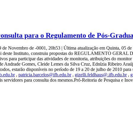
 consulta para o Regulamento de Pós-Gradu
9 de Novembro de -0001, 20h53
|
Última atualização em Quinta, 05 
 os Campi deste Instituto, construiu propostas do REGULAME
 para participar das atividades de monitoria, atribuições do monitor 
de Andrade Gomes, Cleide Lemes da Silva Cruz, Ednízia Ribeiro Araúj
odos, estarão disponíveis no período de 19 a 20 de julho de 2010 para 
b.edu.br
,
patricia.barcelos@ifb.edu.br
,
gizelli.feldhaus@.ifb.edu.br
,
g
ais servidores para consulta dos mesmos.Pró-Reitoria de Pesquisa e Ino