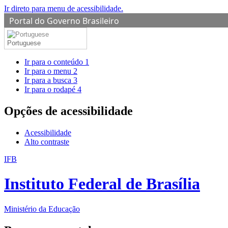
Ir direto para menu de acessibilidade.
Portal do Governo Brasileiro
Portuguese
Ir para o conteúdo
1
Ir para o menu
2
Ir para a busca
3
Ir para o rodapé
4
Opções de acessibilidade
Acessibilidade
Alto contraste
IFB
Instituto Federal de Brasília
Ministério da Educação