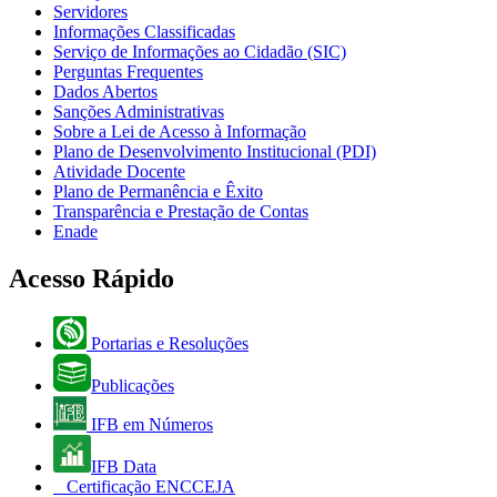
Servidores
Informações Classificadas
Serviço de Informações ao Cidadão (SIC)
Perguntas Frequentes
Dados Abertos
Sanções Administrativas
Sobre a Lei de Acesso à Informação
Plano de Desenvolvimento Institucional (PDI)
Atividade Docente
Plano de Permanência e Êxito
Transparência e Prestação de Contas
Enade
Acesso Rápido
Portarias e Resoluções
Publicações
IFB em Números
IFB Data
Certificação ENCCEJA