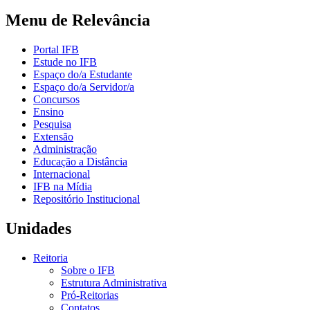
Menu de Relevância
Portal IFB
Estude no IFB
Espaço do/a Estudante
Espaço do/a Servidor/a
Concursos
Ensino
Pesquisa
Extensão
Administração
Educação a Distância
Internacional
IFB na Mídia
Repositório Institucional
Unidades
Reitoria
Sobre o IFB
Estrutura Administrativa
Pró-Reitorias
Contatos