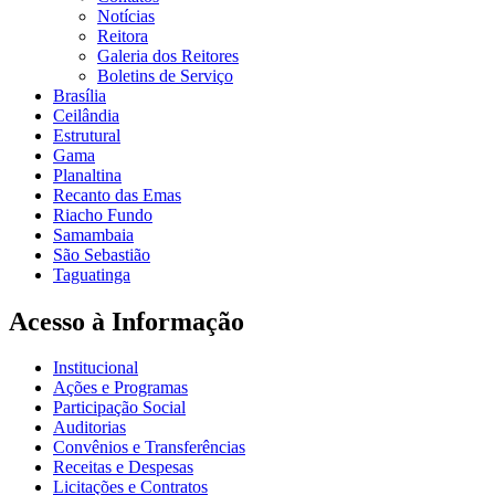
Notícias
Reitora
Galeria dos Reitores
Boletins de Serviço
Brasília
Ceilândia
Estrutural
Gama
Planaltina
Recanto das Emas
Riacho Fundo
Samambaia
São Sebastião
Taguatinga
Acesso à Informação
Institucional
Ações e Programas
Participação Social
Auditorias
Convênios e Transferências
Receitas e Despesas
Licitações e Contratos