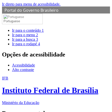
Ir direto para menu de acessibilidade.
Portal do Governo Brasileiro
Portuguese
Ir para o conteúdo
1
Ir para o menu
2
Ir para a busca
3
Ir para o rodapé
4
Opções de acessibilidade
Acessibilidade
Alto contraste
IFB
Instituto Federal de Brasília
Ministério da Educação