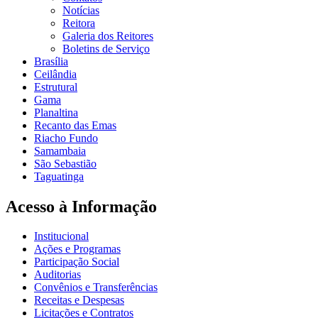
Notícias
Reitora
Galeria dos Reitores
Boletins de Serviço
Brasília
Ceilândia
Estrutural
Gama
Planaltina
Recanto das Emas
Riacho Fundo
Samambaia
São Sebastião
Taguatinga
Acesso à Informação
Institucional
Ações e Programas
Participação Social
Auditorias
Convênios e Transferências
Receitas e Despesas
Licitações e Contratos