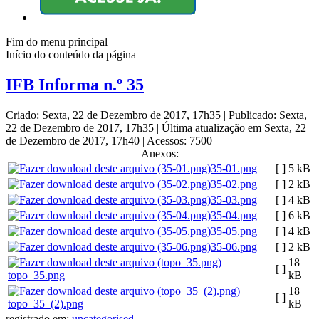
Fim do menu principal
Início do conteúdo da página
IFB Informa n.º 35
Criado: Sexta, 22 de Dezembro de 2017, 17h35
|
Publicado: Sexta,
22 de Dezembro de 2017, 17h35
|
Última atualização em Sexta, 22
de Dezembro de 2017, 17h40
|
Acessos: 7500
Anexos:
35-01.png
[ ]
5 kB
35-02.png
[ ]
2 kB
35-03.png
[ ]
4 kB
35-04.png
[ ]
6 kB
35-05.png
[ ]
4 kB
35-06.png
[ ]
2 kB
18
[ ]
topo_35.png
kB
18
[ ]
topo_35_(2).png
kB
registrado em:
uncategorised