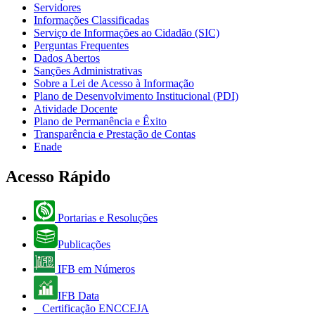
Servidores
Informações Classificadas
Serviço de Informações ao Cidadão (SIC)
Perguntas Frequentes
Dados Abertos
Sanções Administrativas
Sobre a Lei de Acesso à Informação
Plano de Desenvolvimento Institucional (PDI)
Atividade Docente
Plano de Permanência e Êxito
Transparência e Prestação de Contas
Enade
Acesso Rápido
Portarias e Resoluções
Publicações
IFB em Números
IFB Data
Certificação ENCCEJA