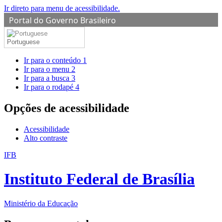
Ir direto para menu de acessibilidade.
Portal do Governo Brasileiro
Portuguese
Ir para o conteúdo
1
Ir para o menu
2
Ir para a busca
3
Ir para o rodapé
4
Opções de acessibilidade
Acessibilidade
Alto contraste
IFB
Instituto Federal de Brasília
Ministério da Educação