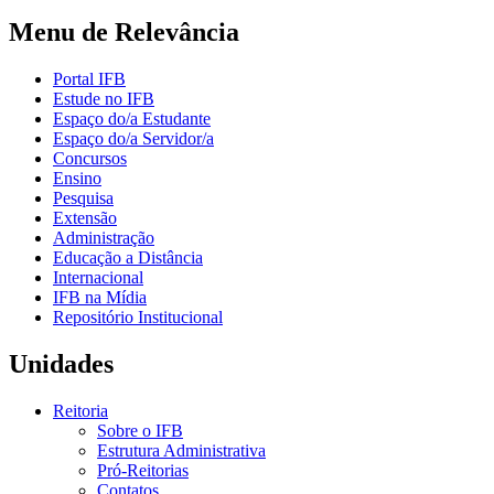
Menu de Relevância
Portal IFB
Estude no IFB
Espaço do/a Estudante
Espaço do/a Servidor/a
Concursos
Ensino
Pesquisa
Extensão
Administração
Educação a Distância
Internacional
IFB na Mídia
Repositório Institucional
Unidades
Reitoria
Sobre o IFB
Estrutura Administrativa
Pró-Reitorias
Contatos