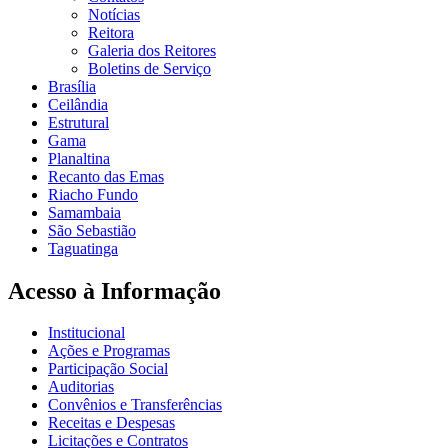
Notícias
Reitora
Galeria dos Reitores
Boletins de Serviço
Brasília
Ceilândia
Estrutural
Gama
Planaltina
Recanto das Emas
Riacho Fundo
Samambaia
São Sebastião
Taguatinga
Acesso à Informação
Institucional
Ações e Programas
Participação Social
Auditorias
Convênios e Transferências
Receitas e Despesas
Licitações e Contratos